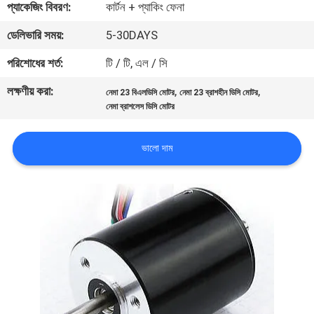
প্যাকেজিং বিবরণ:
কার্টন + প্যাকিং ফেনা
মান
ডেলিভারি সময়:
5-30DAYS
নিয়ন্ত্রণ
পরিশোধের শর্ত:
টি / টি, এল / সি
লক্ষণীয় করা:
,
,
নেমা 23 বিএলডিসি মোটর
নেমা 23 ব্রাশহীন ডিসি মোটর
আমাদের
নেমা ব্রাশলেস ডিসি মোটর
সাথে
ভালো দাম
যোগাযোগ
করুন
খবর
সব
ক্ষেত্রেই