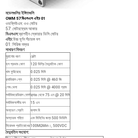
মডেলগুলির ইঙ্গিতগুলি
OWM 57 বিএলএস এইচ 01
ওডব্লিউএম: ওও মোটর
57: মোটরফ্রেম আকার
বিএলএস:
ব্রাশহীন স্কোয়ার ডিসি মোটর
এইচ:
উচ্চ ঘূর্ণন সঁচারক বল
01: সিরিজ নম্বর
সাধারণ বিবরণ
ঘুরানোর ধরণ
ডেল্টা
হল প্রভাব কোণ
120 ডিগ্রি বৈদ্যুতিক কোণ
খাদ ফুরিয়েছে
0.025 মিমি
র‌্যাডিয়াল প্লে
0.025 মিমি @ 460 জি
শেষ খেলা
0.025 মিমি @ 4000 গ্রাম
সর্বাধিকরেডিয়াল ফোর্স
ফ্ল্যাঞ্জ থেকে 75 এন @ 20 মিমি
সর্বাধিকঅক্ষীয় বল
15 এন
অন্তরণ শ্রেণি
ক্লাস বি
অস্তরক শক্তি
এক মিনিটের জন্য 500 ভিডিসি
নিরোধক প্রতিরোধের
100MΩMin।, 500VDC
বৈদ্যুতিন সংযোগ: