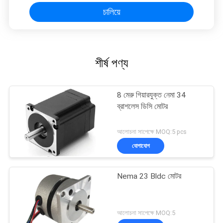
চালিয়ে
শীর্ষ পণ্য
8 মেরু গিয়ারযুক্ত নেমা 34
ব্রাশলেস ডিসি মোটর
আলোচনা সাপেক্ষে MOQ:5 pcs
যোগাযোগ
Nema 23 Bldc মোটর
আলোচনা সাপেক্ষে MOQ:5