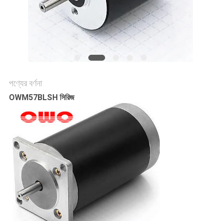
উদ্ধৃতির
জন্য
আবেদন
সাইট
পণ্যের বর্ণনা
OWM57BLSH সিরিজ
ম্যাপ
গোপনীয়তা
নীতি