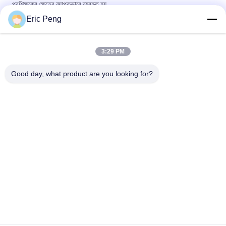
প্রশিক্ষকের ক্ষেত্রে ব্যাপকভাবে ব্যবহৃত হয়
Eric Peng
জিমের জন্য প্রতিরোধ মডিউল, বুকে প্রেস মেশিন, ক্যাবল ক্রস এবং রোয়িং মেশিনের সাথে
সামঞ্জস্যপূর্ণ
3:29 PM
Bextreme শেল স্মার্ট সার্ভো মোটর প্রতিরোধ ব্যবস্থা ফিটনেস সরঞ্জাম জন্য বিস্ফোরক
পরীক্ষা সরঞ্জাম
Good day, what product are you looking for?
সব
বিএলডিসি মোটর ড্রাইভার 
বিএলডিসি ড্রাইভার বোর্ড
আইসি
3 পর্বের বিএলডিসির মোটর 
স্বয়ংচালিত জল পাম্প
চালক মো
বিএলডিসি সেন্ট্রিফুগাল ফ্যান
বিএলডিসি জল পাম্প
ব্রাশহীন ডিসি মোটর
বৈদ্যুতিক লিনিয়ার অ্যাক্টিভেটর