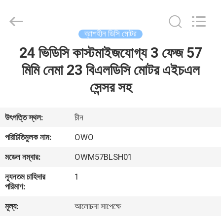
Bextreme
Shell
Motor
Technology
Co.,Ltd.
ব্রাশহীন ডিসি মোটর
All
Rights
24 ভিডিসি কাস্টমাইজযোগ্য 3 ফেজ 57
বাড়ি
Reserved.
মিমি নেমা 23 বিএলডিসি মোটর এইচএল
পণ্য
সেন্সর সহ
ভিডিও
উৎপত্তি স্থল:
চীন
পরিচিতিমুলক নাম:
OWO
আমাদের
মডেল নম্বার:
OWM57BLSH01
সম্পর্কে
ন্যূনতম চাহিদার
1
পরিমাণ:
কারখানা
মূল্য:
আলোচনা সাপেক্ষে
ভ্রমণ