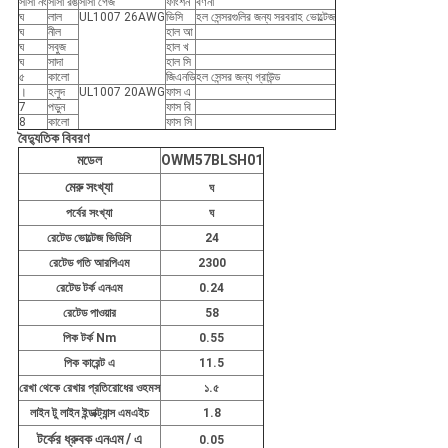
সীসা নং
সীসা রঙ
সীসা গেজ
ফাংশন
বর্ণনা
ঘ
লাল
UL1007 26AWG
ভিসি
হল সেন্সরগুলির জন্য সরবরাহ ভোল্টেজ
ঘ
নীল
হাল আ
ঘ
সবুজ
হাল খ
ঘ
সাদা
হাল সি
৫
কালো
জিএনডি
হল সেন্সর জন্য গ্রাউন্ড
।
হলুদ
UL1007 20AWG
ফাস এ
7
পড়ুন
ফাস বি
8
কালো
ফাস সি
বৈদ্যুতিক বিবরণ
মডেল
OWM57BLSH01
মেরু সংখ্যা
ঘ
পর্বের সংখ্যা
ঘ
রেটেড ভোল্টেজ ভিডিসি
24
রেটেড গতি আরপিএম
2300
রেটেড টর্ক এনএম
0.24
রেটেড পাওয়ার
58
পিক টর্ক Nm
0.55
পিক কারেন্ট এ
11.5
রেখা থেকে রেখার প্রতিরোধের ওহমস
১.৫
লাইন টু লাইন ইন্ডাক্ট্যান্স এমএইচ
1.8
টর্কের ধ্রুবক এনএম / এ
0.05