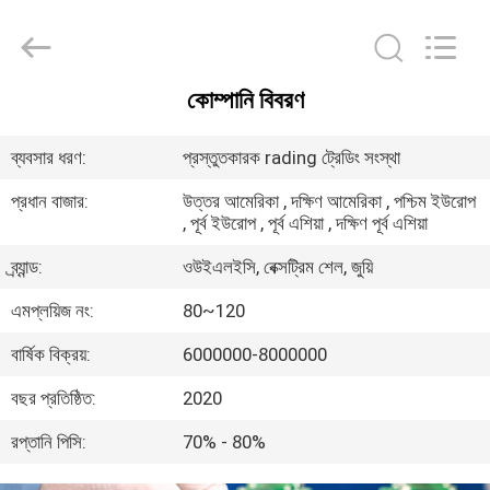
Bextreme
Shell
Motor
Technology
Co.,Ltd.
All
কোম্পানি বিবরণ
Rights
বাড়ি
Reserved.
ব্যবসার ধরণ:
প্রস্তুতকারক rading ট্রেডিং সংস্থা
পণ্য
প্রধান বাজার:
উত্তর আমেরিকা , দক্ষিণ আমেরিকা , পশ্চিম ইউরোপ
, পূর্ব ইউরোপ , পূর্ব এশিয়া , দক্ষিণ পূর্ব এশিয়া
ভিডিও
ব্র্যান্ড:
ওউইএলইসি, বেক্সট্রিম শেল, জুয়ি
এমপ্লয়িজ নং:
80~120
আমাদের
বার্ষিক বিক্রয়:
6000000-8000000
সম্পর্কে
বছর প্রতিষ্ঠিত:
2020
কারখানা
রপ্তানি পিসি:
70% - 80%
ভ্রমণ