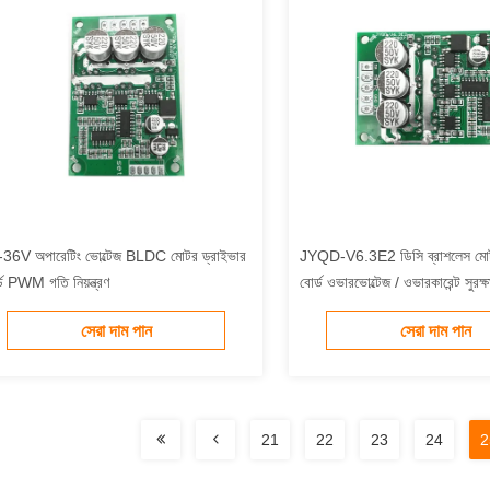
36V অপারেটিং ভোল্টেজ BLDC মোটর ড্রাইভার
JYQD-V6.3E2 ডিসি ব্রাশলেস মোট
্ড PWM গতি নিয়ন্ত্রণ
বোর্ড ওভারভোল্টেজ / ওভারকারেন্ট সুরক্
সেরা দাম পান
সেরা দাম পান
21
22
23
24
2