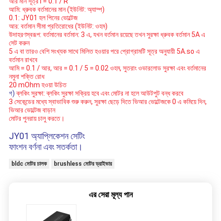
আর মান সূত্র I = 0.1 / R
আমি: ধ্রুবক বর্তমানের মান (ইউনিট: অ্যাম্প)
0.1: JY01 হল পিনের ভোল্টেজ
আর: বর্তমান সীমা প্রতিরোধের (ইউনিট: ওহম)
উদাহরণস্বরূপ: বর্তমানের বর্তমান: 3 এ, যখন বর্তমান রয়েছে তখন সুরক্ষা ধ্রুবক বর্তমান 5A এ
সেট করুন
5 এ বা তারও বেশি সংখ্যক সাথে মিলিত হওয়ার পরে প্রোগ্রামটি সূত্র অনুযায়ী 5A.so এ
বর্তমান রাখবে
আমি = 0.1 / আর, আর = 0.1 / 5 = 0.02 ওহম, সুতরাং ওভারলোড সুরক্ষা এবং বর্তমানের
নমুনা শক্তি রোধ
20 mOhm হওয়া উচিত
গ)
ব্লকিং সুরক্ষা: ব্লকিং সুরক্ষা সক্রিয় হবে এবং মোটর না হলে আউটপুট বন্ধ করবে
3 সেকেন্ডের মধ্যে স্বাভাবিক শুরু করুন, সুরক্ষা ছেড়ে দিতে ভিআর ভোল্টেজকে 0 এ কমিয়ে দিন,
ভিআর ভোল্টেজ বাড়ান
মোটর পুনরায় চালু করতে।
JY01 অ্যাপ্লিকেশন সেটিং
ফাংশন বর্ণনা এবং সতর্কতা।
bldc মোটর চালক
brushless মোটর ড্রাইভার
এর সেরা মূল্য পান