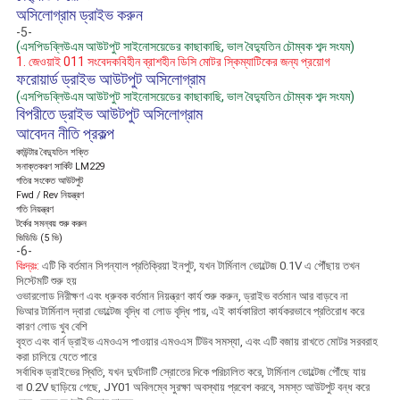
অসিলোগ্রাম ড্রাইভ করুন
-5-
(এসপিডব্লিউএম আউটপুট সাইনোসয়েডের কাছাকাছি, ভাল বৈদ্যুতিন চৌম্বক শব্দ সংযম)
1. জেওয়াই 011 সংবেদকবিহীন ব্রাশহীন ডিসি মোটর স্কিম্যাটিকের জন্য প্রয়োগ
ফরোয়ার্ড ড্রাইভ আউটপুট অসিলোগ্রাম
(এসপিডব্লিউএম আউটপুট সাইনোসয়েডের কাছাকাছি, ভাল বৈদ্যুতিন চৌম্বক শব্দ সংযম)
বিপরীতে ড্রাইভ আউটপুট অসিলোগ্রাম
আবেদন নীতি প্রকল্প
কাউন্টার বৈদ্যুতিন শক্তি
সনাক্তকরণ সার্কিট LM229
গতির সংকেত আউটপুট
Fwd / Rev নিয়ন্ত্রণ
গতি নিয়ন্ত্রণ
টর্কের সমন্বয় শুরু করুন
ভিডিডি (5 ভি)
-6-
বিঃদ্রঃ:
এটি কি বর্তমান সিগন্যাল প্রতিক্রিয়া ইনপুট, যখন টার্মিনাল ভোল্টেজ 0.1V এ পৌঁছায় তখন
সিস্টেমটি শুরু হয়
ওভারলোড নিরীক্ষণ এবং ধ্রুবক বর্তমান নিয়ন্ত্রণ কার্য শুরু করুন, ড্রাইভ বর্তমান আর বাড়বে না
ভিআর টার্মিনাল দ্বারা ভোল্টেজ বৃদ্ধি বা লোড বৃদ্ধি পায়, এই কার্যকারিতা কার্যকরভাবে প্রতিরোধ করে
কারণ লোড খুব বেশি
বৃহত এবং বার্ন ড্রাইভ এমওএস পাওয়ার এমওএস টিউব সমস্যা, এবং এটি বজায় রাখতে মোটর সরবরাহ
করা চালিয়ে যেতে পারে
সর্বাধিক ড্রাইভের স্থিতি, যখন দুর্ঘটনাটি স্রোতের দিকে পরিচালিত করে, টার্মিনাল ভোল্টেজ পৌঁছে যায়
বা 0.2V ছাড়িয়ে গেছে, JY01 অবিলম্বে সুরক্ষা অবস্থায় প্রবেশ করবে, সমস্ত আউটপুট বন্ধ করে