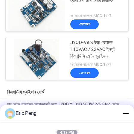
ব্রাশলেস ডিসি মোটর নিয়ামক
আলোচনা সাপেক্ষে MOQ:1 সেট
যোগাযোগ
JYQD-V8.8 উচ্চ ভোল্টেজ
110VAC / 22VAC ইনপুট
বিএলডিসি মোটর ড্রাইভার
আলোচনা সাপেক্ষে MOQ:1 সেট
যোগাযোগ
বিএলডিসি ড্রাইভার বোর্ড
হাব মোটর বৈদ্যুতিন স্কেটবোর্ডের জন্য JYQD YL02D 500W 24v Bldc মোটর
ড্রাইভার
Eric Peng
হল সেন্সর 110V 220V 12V 24v ব্রাশলেস ডিসি মোটর কন্ট্রোলার Pwm
4:17 PM