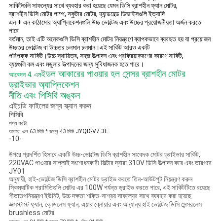
সার্কিটগুলি সাফল্যের সাথে ব্যবহার করা হয়েছে যেমন ডিসি ব্রাশহীন ফ্যান মোটর,
ব্রাশহীন ডিসি মোটর পাম্প, স্কুটার মোটর, হ্যান্ডহেল্ড ডিভাইসগুলি ইত্যাদি
এন + এন কাঠামোর অ্যাপ্লিকেশনগুলি উচ্চ ভোল্টেজ এবং উচ্চের প্রয়োজনীয়তা অর্জন করতে
পারে
বর্তমান, তাই এটি অনেকগুলি ডিসি ব্রাশহীন মোটর নিয়ন্ত্রণে ব্যাপকভাবে ব্যবহৃত হয় যা প্রয়োজন
উচ্চতর ভোল্টেজ বা উচ্চতর চলমান চলমান।এই সার্কিট আরও একটি
পরিপক্ক সার্কিট।উচ্চ স্থায়িত্ব, সহজ উত্পাদন এবং প্রক্রিয়াকরণের কারণে সার্কিট,
ব্যয়গুলি কম এবং মডুলার উত্পাদনের জন্য সুবিধাজনক হতে পারে।
ইডল আকারের পাওয়ার হল সেন্সর ব্রাশহীন মোটর
আবেদন 4. এম
ড্রাইভার অ্যাপ্লিকেশন
নীতি এবং পিসিবি অঙ্কন
এইচডি ফাইলের জন্য স্ক্যান করুন
পিসিবি
পণ্য ফটো
JYQD-V7.3E
আকার: এল 63 মিমি * ডাব্লু 43 মিমি
-10-
উপরে প্রদর্শিত হিসাবে একটি উচ্চ-ভোল্টেজ ডিসি ব্রাশহীন সংবেদক মোটর ড্রাইভার সার্কিট,
220VAC পাওয়ার সাপ্লাই সংশোধনকারী ফিল্টার দ্বারা 310V ডিসি উত্পাদন করে এবং তারপরে
JY01
অনুযায়ী, হাই-ভোল্টেজ ডিসি ব্রাশহীন মোটর ড্রাইভ করতে তিন-আউটপুট নিয়ন্ত্রণ করুন
স্কিম্যাটিক পরামিতিগুলি মোটর এর 100W পর্যন্ত ড্রাইভ করতে পারে, এই সার্কিটটিতে রয়েছে
শীতাতপনিয়ন্ত্রণ ইউনিট, উচ্চ দক্ষতা শক্তি-সাশ্রয় সাফল্যের সাথে ব্যবহার করা হয়েছে
এক্সস্টাস্ট ফ্যান, ব্লেডলেস ফ্যান, এয়ার ব্লোয়ার এবং অন্যান্য হাই ভোল্টেজ ডিসি সেন্সরলেস
brushless মোটর.