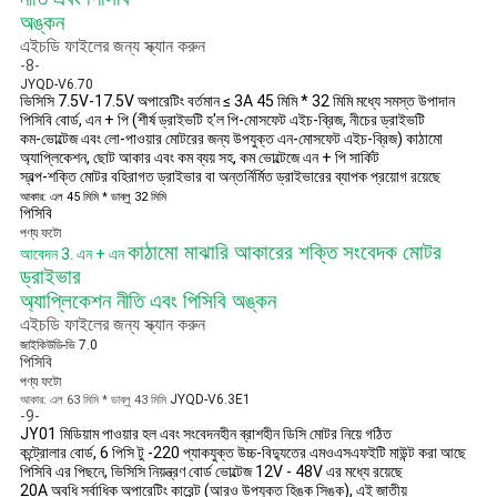
অঙ্কন
এইচডি ফাইলের জন্য স্ক্যান করুন
-8-
JYQD-V6.70
ভিসিসি 7.5V-17.5V অপারেটিং বর্তমান ≤ 3A 45 মিমি * 32 মিমি মধ্যে সমস্ত উপাদান
পিসিবি বোর্ড, এন + পি (শীর্ষ ড্রাইভটি হ'ল পি-মোসফেট এইচ-ব্রিজ, নীচের ড্রাইভটি
কম-ভোল্টেজ এবং লো-পাওয়ার মোটরের জন্য উপযুক্ত এন-মোসফেট এইচ-ব্রিজ) কাঠামো
অ্যাপ্লিকেশন, ছোট আকার এবং কম ব্যয় সহ, কম ভোল্টেজে এন + পি সার্কিট
স্বল্প-শক্তি মোটর বহিরাগত ড্রাইভার বা অন্তর্নির্মিত ড্রাইভারের ব্যাপক প্রয়োগ রয়েছে
আকার: এল 45 মিমি * ডাব্লু 32 মিমি
পিসিবি
পণ্য ফটো
কাঠামো মাঝারি আকারের শক্তি সংবেদক মোটর
আবেদন 3. এন + এন
ড্রাইভার
অ্যাপ্লিকেশন নীতি এবং পিসিবি অঙ্কন
এইচডি ফাইলের জন্য স্ক্যান করুন
জাইকিউডি-ভি 7.0
পিসিবি
পণ্য ফটো
JYQD-V6.3E1
আকার: এল 63 মিমি * ডাব্লু 43 মিমি
-9-
JY01 মিডিয়াম পাওয়ার হল এবং সংবেদনহীন ব্রাশহীন ডিসি মোটর নিয়ে গঠিত
কন্ট্রোলার বোর্ড, 6 পিসি টু -220 প্যাকযুক্ত উচ্চ-বিদ্যুতের এমওএসএফইটি মাউন্ট করা আছে
পিসিবি এর পিছনে, ভিসিসি নিয়ন্ত্রণ বোর্ড ভোল্টেজ 12V - 48V এর মধ্যে রয়েছে
20A অবধি সর্বাধিক অপারেটিং কারেন্ট (আরও উপযুক্ত হিঙ্ক সিঙ্ক), এই জাতীয়