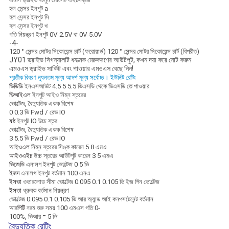
হল সেন্সর ইনপুট a
হল সেন্সর ইনপুট সি
হল সেন্সর ইনপুট খ
গতি নিয়ন্ত্রণ ইনপুট 0V-2.5V বা 0V-5.0V
-4-
120 ° সেন্সর মোটর সিকোয়েন্স চার্ট (ফরোয়ার্ড) 120 ° সেন্সর মোটর সিকোয়েন্স চার্ট (বিপরীত)
JY01 ড্রাইভ সিগন্যালটি ধনাত্মক মেরুকরণের আউটপুট, কখন দয়া করে নোট করুন
এমওএস ড্রাইভ সার্কিট এবং পাওয়ার এমওএস বেছে নিন!
প্রতীক বিবরণ ন্যূনতম মূল্য আদর্শ মূল্য সর্বোচ্চ। ইউনিট রেটিং
ভিডিডি
ইনএসআউট 4.5 5 5.5 ভিএসডি থেকে ভিএসডি তে পাওয়ার
ভিআইএল
ইনপুট আইও নিম্ন স্তরের
ভোল্টেজ, বৈদ্যুতিক একক বিশেষ
0 0.3 ভি Fwd / রেভ IO
ষষ্ঠ
ইনপুট IO উচ্চ স্তর
ভোল্টেজ, বৈদ্যুতিক একক বিশেষ
3 5.5 ভি Fwd / রেভ IO
আইওএল
নিম্ন স্তরের সিঙ্ক কারেন 5 8 এমএ
আইওএইচ
উচ্চ স্তরের আউটপুট কারেন 3 5 এমএ
ভিজেডি
এনালগ ইনপুট ভোল্টেজ 0 5 ভি
ইজদ
এনালগ ইনপুট বর্তমান 100 এনএ
ইসভা
ওভারলোড সীমা ভোল্টেজ 0.095 0.1 0.105 ভি ইজ পিন ভোল্টেজ
ইসতা
ধ্রুবক বর্তমান নিয়ন্ত্রণ
ভোল্টেজ 0.095 0.1 0.105 ভি আর অ্যান্ড আই কনপসটেনেন্ট বর্তমান
আরপিটি
নরম শুরু সময় 100 এমএস গতি 0-
100%, ভিআর = 5 ভি
বৈদ্যুতিক রেটিং