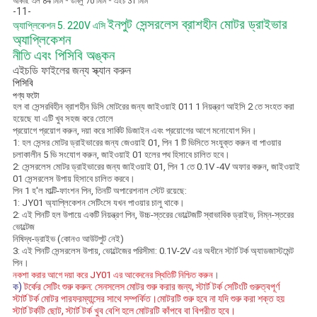
আকার: এল 84 মিমি * ডাব্লু 70 মিমি * এইচ 31 মিমি
-11-
ইনপুট সেন্সরলেস ব্রাশহীন মোটর ড্রাইভার
অ্যাপ্লিকেশন 5. 220V এসি
অ্যাপ্লিকেশন
নীতি এবং পিসিবি অঙ্কন
এইচডি ফাইলের জন্য স্ক্যান করুন
পিসিবি
পণ্য ফটো
হল বা সেন্সরবিহীন ব্রাশহীন ডিসি মোটরের জন্য জাইওয়াই 011 1 নিয়ন্ত্রণ আইসি 2 তে সংহত করা
হয়েছে যা এটি খুব সহজ করে তোলে
প্রয়োগে প্রয়োগ করুন, দয়া করে সার্কিট ডিজাইন এবং প্রয়োগের আগে মনোযোগ দিন।
1: হল সেন্সর মোটর ড্রাইভারের জন্য জেওয়াই 01, পিন 1 টি ভিসিতে সংযুক্ত করুন বা পাওয়ার
চলাকালীন 5 ভি সংযোগ করুন, জাইওয়াই 01 হলের পথ হিসাবে চালিত হবে।
2: সেন্সরলেস মোটর ড্রাইভারের জন্য জাইওয়াই 01, পিন 1 তে 0.1V -4V অফার করুন, জাইওয়াই
01 সেন্সরলেস উপায় হিসাবে চালিত করবে।
পিন 1 হ'ল মাল্টি-ফাংশন পিন, তিনটি অপারেশনাল স্টেট রয়েছে:
1: JY01 অ্যাপ্লিকেশন সেটিংসে যখন পাওয়ার চালু থাকে।
2: এই পিনটি হল উপায়ে একটি নিয়ন্ত্রণ পিন, উচ্চ-স্তরের ভোল্টেজটি স্বাভাবিক ড্রাইভ, নিম্ন-স্তরের
ভোল্টেজ
নিষিদ্ধ-ড্রাইভ (কোনও আউটপুট নেই)
3: এই পিনটি সেন্সরলেস উপায়, ভোল্টেজের পরিসীমা: 0.1V-2V এর অধীনে স্টার্ট টর্ক অ্যাডজাস্টমেন্ট
পিন।
নকশা করার আগে দয়া করে JY01 এর আবেদনের স্থিতিটি নিশ্চিত করুন
।
ক)
টর্কের সেটিং শুরু করুন: সেনসলেস মোটর শুরু করার জন্য, স্টার্ট টর্ক সেটিংটি গুরুত্বপূর্ণ
স্টার্ট টর্ক মোটর পারফরম্যান্সের সাথে সম্পর্কিত।মোটরটি শুরু হবে না যদি শুরু করা শক্ত হয়
স্টার্ট টর্কটি ছোট, স্টার্ট টর্ক খুব বেশি হলে মোটরটি কাঁপবে বা বিপরীত হবে।