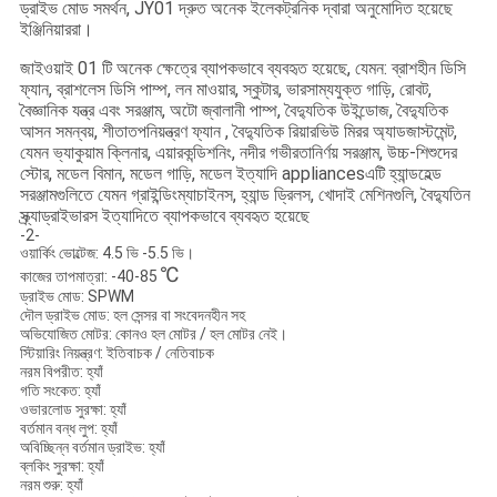
ড্রাইভ মোড সমর্থন, JY01 দ্রুত অনেক ইলেকট্রনিক দ্বারা অনুমোদিত হয়েছে
ইঞ্জিনিয়াররা।
জাইওয়াই 01 টি অনেক ক্ষেত্রে ব্যাপকভাবে ব্যবহৃত হয়েছে, যেমন: ব্রাশহীন ডিসি
ফ্যান, ব্রাশলেস ডিসি পাম্প, লন মাওয়ার, স্কুটার, ভারসাম্যযুক্ত গাড়ি, রোবট,
বৈজ্ঞানিক যন্ত্র এবং সরঞ্জাম, অটো জ্বালানী পাম্প, বৈদ্যুতিক উইন্ডোজ, বৈদ্যুতিক
আসন সমন্বয়, শীতাতপনিয়ন্ত্রণ ফ্যান , বৈদ্যুতিক রিয়ারভিউ মিরর অ্যাডজাস্টমেন্ট,
যেমন ভ্যাকুয়াম ক্লিনার, এয়ারকন্ডিশনিং, নদীর গভীরতানির্ণয় সরঞ্জাম, উচ্চ-শিশুদের
স্টোর, মডেল বিমান, মডেল গাড়ি, মডেল ইত্যাদি appliancesএটি হ্যান্ডহেল্ড
সরঞ্জামগুলিতে যেমন গ্রাইন্ডিংম্যাচাইনস, হ্যান্ড ড্রিলস, খোদাই মেশিনগুলি, বৈদ্যুতিন
স্ক্র্যাড্রাইভারস ইত্যাদিতে ব্যাপকভাবে ব্যবহৃত হয়েছে
-2-
ওয়ার্কিং ভোল্টেজ: 4.5 ভি -5.5 ভি।
℃
কাজের তাপমাত্রা: -40-85
ড্রাইভ মোড: SPWM
দৌল ড্রাইভ মোড: হল সেন্সর বা সংবেদনহীন সহ
অভিযোজিত মোটর: কোনও হল মোটর / হল মোটর নেই।
স্টিয়ারিং নিয়ন্ত্রণ: ইতিবাচক / নেতিবাচক
নরম বিপরীত: হ্যাঁ
গতি সংকেত: হ্যাঁ
ওভারলোড সুরক্ষা: হ্যাঁ
বর্তমান বন্ধ লুপ: হ্যাঁ
অবিচ্ছিন্ন বর্তমান ড্রাইভ: হ্যাঁ
ব্লকিং সুরক্ষা: হ্যাঁ
নরম শুরু: হ্যাঁ