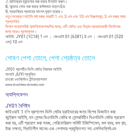
7, ব্যতিক্রম হ্যান্ডলার শুরু করার উন্নতি করুন।
8, আন্ডার লোড শুরু করার কর্মক্ষমতা বাড়ান En
9, স্বয়ংক্রিয় প্রবাহের ফাংশন যুক্ত হয়েছে।
নতুন সংস্করণ আইসি সফ্ট শুরুর সময়টি 1 এস, 3 এস এবং 10 এস বিকল্পসমূহ, 3 এস শুরুর সময়
প্রস্তাবিত
বিশাল সংখ্যাগরিষ্ঠ অ্যাপ্লিকেশনগুলির জন্য, এটি মোটর এবং বিদ্যুৎ সরবরাহকারী সিস্টেমের
জন্য আরও সুরক্ষামূলক।
আইডি: JY01 (1C18) 1 এস ； জেওয়াই 01 (6281) 3 এস ； জেওয়াই 01 (520
এফ) 10 এস
শোষণ পেশা তোলে, পেশা শ্রেষ্ঠত্ব তোলে
JY01 ব্রাশহীন ডিসি মোটর নিয়ামক আইসি
সাংহাই JUYI প্রযুক্তি
চাংঝো ওডব্লিউও ইন্টারন্যাশনাল
www.brushless-dcmotor.com
অ্যাপ্লিকেশন
JY01 বৈশিষ্ট্য
জাইওয়াই 1 হ'ল ব্রাশলেস ডিসি মোটর ড্রাইভারের জন্য বিশেষ ডিজাইন করা
কন্ট্রোল আইসি, হল সেন্সর বিএলডিসি মোটর বা সেন্সরবিহীন বিএলডিসি মোটর প্রয়োগ
করা হয়, এটি প্রয়োগ করা সহজ, পেরিফেরিয়াল সার্কিট ইজিম্পিমেল, কম ব্যয়, কম শব্দ,
উচ্চ দক্ষতা, স্থিতিশীল মানের এবং পেশাদার প্রযুক্তিগত সহ এসপিডব্লিউএম