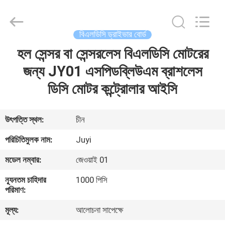
Bextreme
Shell
Motor
Technology
Co.,Ltd.
বিএলডিসি ড্রাইভার বোর্ড
All
Rights
হল সেন্সর বা সেন্সরলেস বিএলডিসি মোটরের
বাড়ি
Reserved.
জন্য JY01 এসপিডব্লিউএম ব্রাশলেস
পণ্য
ডিসি মোটর কন্ট্রোলার আইসি
ভিডিও
উৎপত্তি স্থল:
চীন
পরিচিতিমুলক নাম:
Juyi
আমাদের
মডেল নম্বার:
জেওয়াই 01
সম্পর্কে
ন্যূনতম চাহিদার
1000 পিসি
পরিমাণ:
কারখানা
মূল্য:
আলোচনা সাপেক্ষে
ভ্রমণ