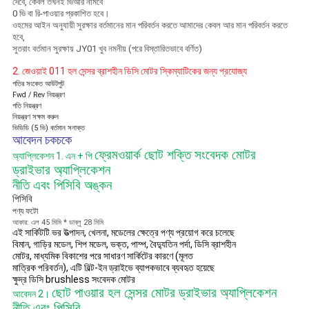
দেবে, কেবল তখনই ভিআর নামবে
0 ভি বা রি-পাওয়ার প্রকাশিত হবে।
ওহমের আইন অনুযায়ী সুরক্ষার বর্তমানের মান পরিবর্তন করতে আমাদের কেবল আর মান পরিবর্তন করতে
হবে,
সুতরাং বর্তমান সুরক্ষায় JY01 খুব নমনীয় (পরে বিস্তারিতভাবে বর্ণিত)
2. জেওয়াই 011 হল সেন্সর ব্রাশহীন ডিসি মোটর স্কিম্যাটিকের জন্য প্রযোজ্য
গতির সংকেত আউটপুট
Fwd / Rev নিয়ন্ত্রণ
গতি নিয়ন্ত্রণ
নিয়ন্ত্রণ সক্ষম করুন
ভিডিডি (5 ভি) বর্তমান সনাক্ত
আবেদন চকচকে
ফ্রেমওয়ার্ক ছোট শক্তি সংবেদক মোটর
অ্যাপ্লিকেশন 1. এন + পি
ড্রাইভার অ্যাপ্লিকেশন
নীতি এবং পিসিবি অঙ্কন
পিসিবি
পণ্য ফটো
আকার: এল 45 মিমি * ডাব্লু 28 মিমি
এই সার্কিটটি ভর উত্পাদন, খেলনা, মডেলের ক্ষেত্রে পণ্য প্রয়োগ করে চলেছে
বিমান, গাড়ির মডেল, শিপ মডেল, ভক্ত, পাম্প, বৈদ্যুতিন পর্দা, ডিসি ব্রাশহীন
মোটর, মাধ্যমিক বিকাশের পরে সাধারণ সার্কিটের কারণে (মূলত
মাত্রিক পরিবর্তন), এটি বিল্ট-ইন ড্রাইভে ব্যাপকভাবে ব্যবহৃত হয়েছে
ক্ষুদ্র ডিসি brushless সংবেদক মোটর
ছোট পাওয়ার হল সেন্সর মোটর ড্রাইভার অ্যাপ্লিকেশন
আবেদন 2।
নীতি এবং পিসিবি