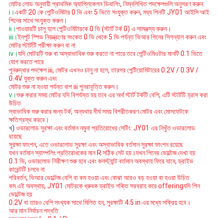
মোটর লোড অনুযায়ী প্রাথমিক অ্যাপ্লিকেশন ডিবাগিং, নিম্নলিখিত পদক্ষেপগুলি অনুসরণ করুন:
i।
একটি 20 কে পেন্টিওমিটার 0 ভি এবং 5 ভিতে সংযুক্ত করুন, মধ্য পিনটি JY01 আইসি আই
পিনের সাথে সংযুক্ত করুন।
ii।
পাওয়ারটি চালু হলে পেন্টিওমিটারকে 0 ভি (স্টার্ট টর্ক 0) এ সামঞ্জস্য করুন।
iii।
ইনপুট স্পিড নিয়ন্ত্রণের সংকেত 0 ভি থেকে 5 ভি পর্যন্ত ভিআর পিনের সিগন্যাল করুন এবং
মোটর স্টার্টটি পরীক্ষা করুন বা না
iv।
যদি মোটরটি শুরু বা অস্বাভাবিক শুরু করতে না পারে তবে পেন্টিওমিওটার মানটি 0.1 ভিতে
যোগ করতে পারে
পুনরুদ্ধার পদক্ষেপ iii, মোটর এখনও চালু না হলে, তারপর পেন্টিয়োমিটারের 0.2V / 0.3V /
0.4V যুক্ত করুন এবং
মোটর শুরু না হওয়া পর্যন্ত ধাপ iii পুনরাবৃত্তি করুন।
v।
শুরু করার সময় মোটর যদি বিপর্যস্ত হয় তবে এর অর্থ স্টার্ট টর্কটি বেশি, এটি স্টার্টটি হ্রাস করা
উচিত
স্বাভাবিক শুরু করার জন্য টর্ক, অন্যথায় দীর্ঘ সময় বিপরীতকরণ মোটর এবং মোসফেটকে
ক্ষতিগ্রস্থ করবে।
খ)
ওভারলোড সুরক্ষা এবং বর্তমান নমুনা প্রতিরোধের সেটিং: JY01 এর নিখুঁত ওভারলোড
রয়েছে
সুরক্ষা ফাংশন, এতে ওভারলোড সুরক্ষা এবং অস্বাভাবিক বর্তমান সুরক্ষা ফাংশন রয়েছে
যখন বর্তমান স্যাম্পলিং প্রতিরোধকের মান R সঠিক সেট হয়।যখন পিনের ভোল্টেজ দেখা হয়
0.1 ভি, ওভারলোড নিরীক্ষণ শুরু হবে এবং কনস্ট্যান্ট বর্তমান অবস্থায় ফিরে যাবে, ড্রাইভ
কারেন্টটি চলবে না
পরিবর্তন, ভিআর ভোল্টেজ বেশি বা কম হওয়া এবং বোঝা আরও বড় হওয়া বা হওয়া উচিত
কম.এই অবস্থায়, JY01 মোটরকে ধ্রুবক ড্রাইভ শক্তি সরবরাহ করে offeringযদি পিন
ভোল্টেজ হয়
0.2V বা তারও বেশি সংখ্যক সাথে মিলিত হন, সুরক্ষাটি 4.5 in এর মধ্যে সক্রিয় হবে।
আর মান নির্বাচন পদ্ধতি