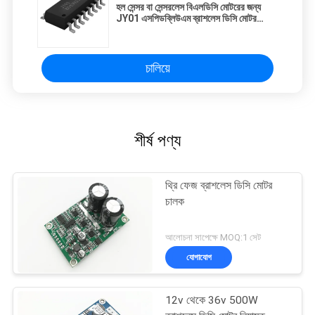
হল সেন্সর বা সেন্সরলেস বিএলডিসি মোটরের জন্য
JY01 এসপিডব্লিউএম ব্রাশলেস ডিসি মোটর
কন্ট্রোলার আইসি
চালিয়ে
শীর্ষ পণ্য
থ্রি ফেজ ব্রাশলেস ডিসি মোটর
চালক
আলোচনা সাপেক্ষে MOQ:1 সেট
যোগাযোগ
12v থেকে 36v 500W