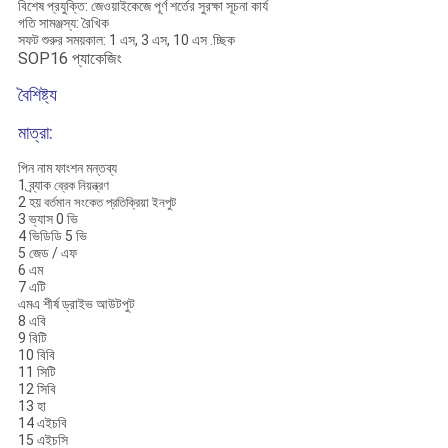
বিশেষ প্রযুক্তি: জেওয়াইকেজে পূর্ণ শর্তের সুরক্ষা সূচনা কার্য
গতি সামঞ্জস্য: রৈখিক
সফট শুরুর সময়কাল: 1 এস, 3 এস, 10 এস .চ্ছিক
SOP16 প্যাকেজিং
বৈশিষ্ট্য
মাত্রা:
পিন নাম ফাংশন মন্তব্য
1 ব্র্যাক
ব্রেক নিয়ন্ত্রণ
2 হয়
বর্তমান সংকেত প্রতিক্রিয়া ইনপুট
3 ভ্যাস 0 ভি
4 ভিডিডি 5 ভি
5 জেড / এফ
6 এম
7 এটি
এমএ শীর্ষ ড্রাইভ আউটপুট
8 এবি
9 বিটি
10 বিবি
11 সিটি
12 সিবি
13 হা
14 এইচবি
15 এইচসি