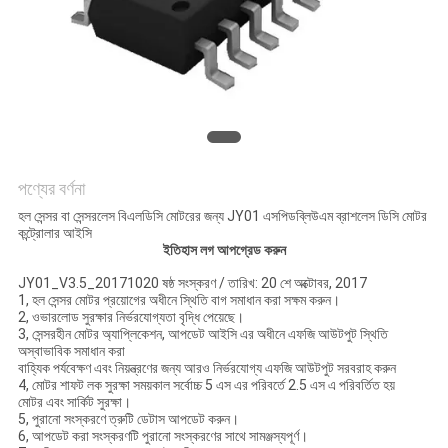
উদ্ধৃতির
জন্য
আবেদন
সাইট
পণ্যের বর্ণনা
ম্যাপ
হল সেন্সর বা সেন্সরলেস বিএলডিসি মোটরের জন্য JY01 এসপিডব্লিউএম ব্রাশলেস ডিসি মোটর
কন্ট্রোলার আইসি
ইতিহাস লগ আপগ্রেড করুন
গোপনীয়তা
JY01_V3.5_20171020 ষষ্ঠ সংস্করণ / তারিখ: 20 শে অক্টোবর, 2017
নীতি
1, হল সেন্সর মোটর প্রয়োগের অধীনে স্থিতি বাগ সমাধান করা সক্ষম করুন।
2, ওভারলোড সুরক্ষার নির্ভরযোগ্যতা বৃদ্ধি পেয়েছে।
3, সেন্সরহীন মোটর অ্যাপ্লিকেশন, আপডেট আইসি এর অধীনে এফজি আউটপুট স্থিতি
অস্বাভাবিক সমাধান করা
বাহ্যিক পর্যবেক্ষণ এবং নিয়ন্ত্রণের জন্য আরও নির্ভরযোগ্য এফজি আউটপুট সরবরাহ করুন
4, মোটর শাফট লক সুরক্ষা সময়কাল সর্বোচ্চ 5 এস এর পরিবর্তে 2.5 এস এ পরিবর্তিত হয়
মোটর এবং সার্কিট সুরক্ষা।
5, পুরানো সংস্করণে ত্রুটি ডেটাস আপডেট করুন।
6, আপডেট করা সংস্করণটি পুরানো সংস্করণের সাথে সামঞ্জস্যপূর্ণ।