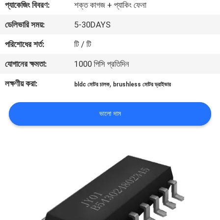
প্যাকেজিং বিবরণ:
শক্ত কাগজ + প্যাকিং ফেনা
মান
ডেলিভারি সময়:
5-30DAYS
নিয়ন্ত্রণ
পরিশোধের শর্ত:
টি / টি
যোগানের ক্ষমতা:
1000 পিসি প্রতিদিন
আমাদের
লক্ষণীয় করা:
,
bldc মোটর চালক
brushless মোটর ড্রাইভার
সাথে
যোগাযোগ
ভালো দাম
করুন
খবর
সব
ক্ষেত্রেই