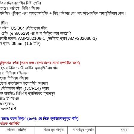
ভিং মোটরঃ ব্রাশহীন ডিসি মোটর
তারের কাঠামোঃ পিপিএ জিএফ
 হাউজিংঃ ধূলিকণা এবং অ্যানোডাইজিং + পিই পাউডার লেপ সহ ডাই-কাস্টিং অ্যালুমিনিয়াম কেস।
 স্টিল
াকেট হুইপঃ US 304 স্টেইনলেস স্টীল
 রেটিং (en60529) এর উপর ভিত্তি করে জলরোধী
গকারী মডেলঃ AMP282106-1 (সমন্বিত প্লাগ AMP282088-1)
ল ব্যাসঃ 38mm (1.5 ইঞ্চি)
যুক্তিগত বর্ণনা (তরল সঙ্গে যোগাযোগের সাথে সম্পর্কিত অংশ)
হেড হাউজিং: ডাই কাস্টিং অ্যালুমিনিয়াম খাদ
লার: পিপিএস+জিএফ
হ্বরঃ পিপিএস+জিএফ
ট হোলঃ কার্বোরন্ডাম কম্পোজিট উপাদান
্টঃ স্টেইনলেস স্টীল ((3CR14) শ্যাফ্ট
নেট হাউজিংঃ পিপিএস প্লাস্টিকের ক্যাপসুল
 রিংঃ ইপিডিএম
ঃ গ্রেড ৩
ালঃ≤61dB
ি তরলঃ তরল মিশ্রণ (৬০% এর নিচে গ্লাইকোলযুক্ত পানি)
্যুতিক পরামিতি
কাজের ভোল্টেজ
নামমাত্র শক্তি
নামমাত্র প্রবাহ
মাত্রা