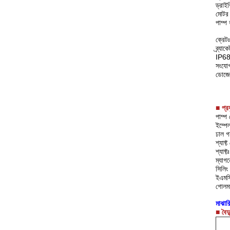
ড্রাই
মোটর 
পাম্প
ক্রেটঃ
ব্র্য
IP68
সংযো
ডোজে
■ প্র
পাম্প 
ইম্পে
ঢাল গ
শ্যাফ্
শ্যাফ
ম্যাগ
সিলিং
ইএমসি
গোলম
মাঝার
■ বৈদ