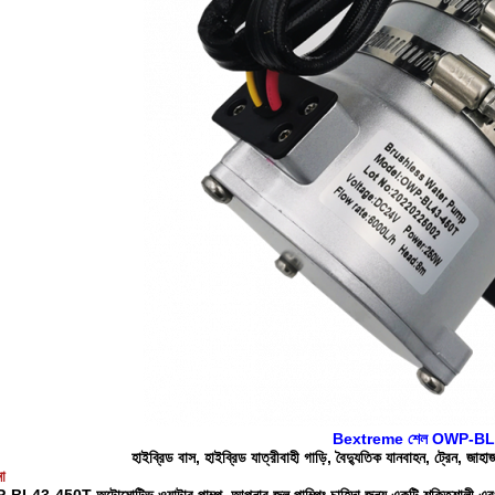
Bextreme শেল OWP-BL43-4
হাইব্রিড বাস, হাইব্রিড যাত্রীবাহী গাড়ি, বৈদ্যুতিক যানবাহন, ট্রেন, জাহা
না