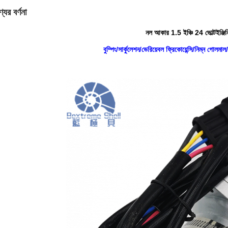
যের বর্ণনা
নল আকার 1.5 ইঞ্চি 24 ভোল্ট
ইঞ্জি
বুম্পিং/সার্কুলেশন/ভেরিয়েবল ফ্রিকোয়েন্সি/নিম্ন গোলমাল/স