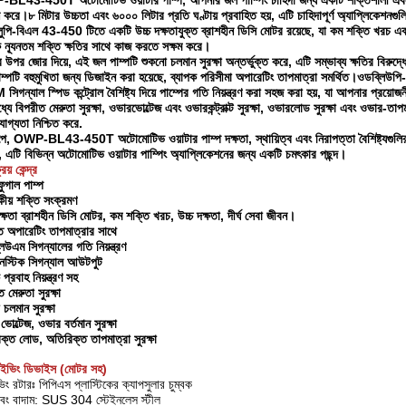
L43-450T অটোমোটিভ ওয়াটার পাম্প, আপনার জল পাম্পিং চাহিদা জন্য একটি শক্তিশালী এবং নির্
ন করে।৮ মিটার উচ্চতা এবং ৬০০০ লিটার প্রতি ঘণ্টায় প্রবাহিত হয়, এটি চাহিদাপূর্ণ অ্যাপ্লিকেশনগ
লুপি-বিএল 43-450 টিতে একটি উচ্চ দক্ষতাযুক্ত ব্রাশহীন ডিসি মোটর রয়েছে, যা কম শক্তি খরচ এবং 
 ন্যূনতম শক্তি ক্ষতির সাথে কাজ করতে সক্ষম করে।
য়ুর উপর জোর দিয়ে, এই জল পাম্পটি শুকনো চলমান সুরক্ষা অন্তর্ভুক্ত করে, এটি সম্ভাব্য ক্ষতির বিরুদ্
ম্পটি বহুমুখিতা জন্য ডিজাইন করা হয়েছে, ব্যাপক পরিসীমা অপারেটিং তাপমাত্রা সমর্থিত।ওডব্লিউপি
গন্যাল স্পিড কন্ট্রোল বৈশিষ্ট্য দিয়ে পাম্পের গতি নিয়ন্ত্রণ করা সহজ করা হয়, যা আপনার প্রয়োজনীয
্যে বিপরীত মেরুতা সুরক্ষা, ওভারভোল্টেজ এবং ওভারকন্ট্রাক্ট সুরক্ষা, ওভারলোড সুরক্ষা এবং ওভার-তাপমাত্
যোগ্যতা নিশ্চিত করে.
েপে, OWP-BL43-450T অটোমোটিভ ওয়াটার পাম্প দক্ষতা, স্থায়িত্ব এবং নিরাপত্তা বৈশিষ্ট্যগুলির 
া, এটি বিভিন্ন অটোমোটিভ ওয়াটার পাম্পিং অ্যাপ্লিকেশনের জন্য একটি চমৎকার পছন্দ।
রয় কেন্দ্র
িফুগাল পাম্প
কীয় শক্তি সংক্রমণ
দক্ষতা ব্রাশহীন ডিসি মোটর, কম শক্তি খরচ, উচ্চ দক্ষতা, দীর্ঘ সেবা জীবন।
ৃত অপারেটিং তাপমাত্রার সাথে
িউএম সিগন্যালের গতি নিয়ন্ত্রণ
গনস্টিক সিগন্যাল আউটপুট
 প্রবাহ নিয়ন্ত্রণ সহ
 মেরুতা সুরক্ষা
 চলমান সুরক্ষা
োল্টেজ, ওভার বর্তমান সুরক্ষা
ক্ত লোড, অতিরিক্ত তাপমাত্রা সুরক্ষা
াইভিং ডিভাইস (মোটর সহ)
ভিং রটারঃ পিপিএস প্লাস্টিকের ক্যাপসুলার চুম্বক
ু এবং বাদাম: SUS 304 স্টেইনলেস স্টীল