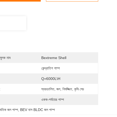
মুলক নাম
Bextreme Shell
কেন্দ্রাতিগ পাম্প
Q=6000L\H
:
স্বয়ংচালিত, জল, নিমজ্জিত, কৃষি সেচ
একক-পর্যায়ের পাম্প
ুতিক জল পাম্প
, 
BEV বাস BLDC জল পাম্প