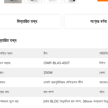
বিস্তারিত তথ্য
পণ্যের বর্ণনা
স্তারিত তথ্য
পত্তি স্থল
চীন
পরিচিতি
েল নম্বার
OWP-BL43-450T
টাইপ:
্তি:
250W
ফ্লো:
াদান:
ঢালাই অ্যালুমিনিয়াম স্টেইনলেস স্টীল
আবেদন
্যের নাম:
জল পাম্প
গঠন:
শেষভাবে তুলে ধরা:
24V BLDC বৈদ্যুতিক জল পাম্প
, 
38mm অগ্রভাগ বৈদ্য