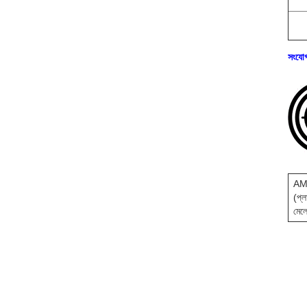
সংযোগক
AM
(প্
মেল