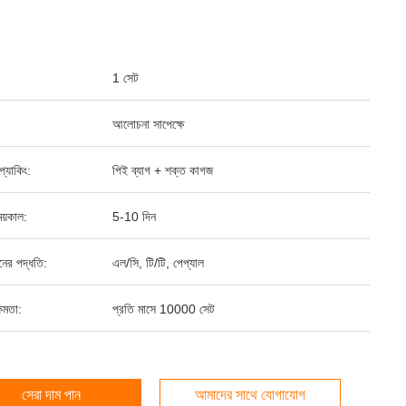
1 সেট
আলোচনা সাপেক্ষে
ড প্যাকিং:
পিই ব্যাগ + শক্ত কাগজ
য়কাল:
5-10 দিন
ানের পদ্ধতি:
এল/সি, টি/টি, পেপ্যাল
ষমতা:
প্রতি মাসে 10000 সেট
সেরা দাম পান
আমাদের সাথে যোগাযোগ