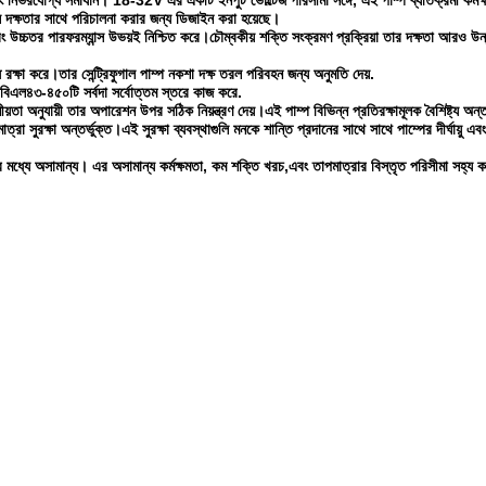
ভরযোগ্য সমাধান। 18-32V এর একটি ইনপুট ভোল্টেজ পরিসীমা সঙ্গে, এই পাম্প ব্যতিক্রমী কর্মক্
ুলি দক্ষতার সাথে পরিচালনা করার জন্য ডিজাইন করা হয়েছে।
উচ্চতর পারফরম্যান্স উভয়ই নিশ্চিত করে।চৌম্বকীয় শক্তি সংক্রমণ প্রক্রিয়া তার দক্ষতা আরও উন
ধে রক্ষা করে।তার সেন্ট্রিফুগাল পাম্প নকশা দক্ষ তরল পরিবহন জন্য অনুমতি দেয়.
-বিএল৪৩-৪৫০টি সর্বদা সর্বোত্তম স্তরে কাজ করে.
়তা অনুযায়ী তার অপারেশন উপর সঠিক নিয়ন্ত্রণ দেয়।এই পাম্প বিভিন্ন প্রতিরক্ষামূলক বৈশিষ্ট্য অন্তর
রা সুরক্ষা অন্তর্ভুক্ত।এই সুরক্ষা ব্যবস্থাগুলি মনকে শান্তি প্রদানের সাথে সাথে পাম্পের দীর্ঘায়ু এবং
মধ্যে অসামান্য। এর অসামান্য কর্মক্ষমতা, কম শক্তি খরচ,এবং তাপমাত্রার বিস্তৃত পরিসীমা সহ্য 