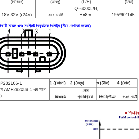
(ভিডিসি)
(ডাব্লু)
(L/H)
(মিমি)
Q=6000L/H,
18V-32V ((24V)
২৫০ ওয়াট
H=8m
195*90*145
ারী মডেল এবং সংশ্লিষ্ট বৈদ্যুতিক বৈশিষ্ট্য (নীচে দেখানো হয়েছে)
1 ((কালো)
2 ((হলুদ)
৩ ((নীল)
4 ((লাল)
P282106-1
লাগ AMP282088-1 এর সাথে
দোষ
ে)
জিএনডি
প্রতিক্রিয়া
পিডব্লিউএম
+২৪ ভোল্ট
■ পিডব্ল