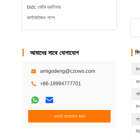
bldc মোটর ড্রাইভার
কাস্টমাইজড পাম্প
আমাদের সাথে যোগাযোগ
বি
উৎ
amigodeng@czowo.com
মড
+86-18994777701
শক
উপ
এখনই যোগাযোগ করুন
পণ
বি