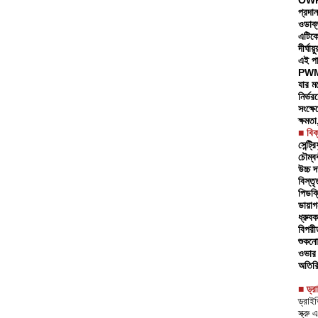
OWP-B
প্রদা
ওডাব্
এটিকে
দীর্ঘা
এই পা
PWM সি
যার মধ
নির্ভর
সংক্ষ
ক্ষমত
■ বিক্
সেন্ট্র
চৌম্ব
উচ্চ 
বিস্ত
পিডব্ল
ডায়া
ধ্রুবক
বিপরীত
শুকনো
ওভার ভ
অতিরি
■ ড্র
ড্রাই
স্ক্র