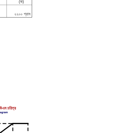
(জ)
২২০০ গ্রাম
িউএম চরিত্র