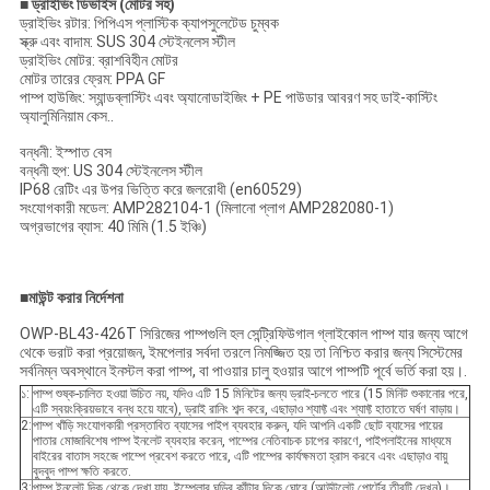
■ ড্রাইভিং ডিভাইস (মোটর সহ)
ড্রাইভিং রটার: পিপিএস প্লাস্টিক ক্যাপসুলেটেড চুম্বক
স্ক্রু এবং বাদাম: SUS 304 স্টেইনলেস স্টীল
ড্রাইভিং মোটর: ব্রাশবিহীন মোটর
মোটর তারের ফ্রেম: PPA GF
পাম্প হাউজিং: স্যান্ডব্লাস্টিং এবং অ্যানোডাইজিং + PE পাউডার আবরণ সহ ডাই-কাস্টিং
অ্যালুমিনিয়াম কেস..
বন্ধনী: ইস্পাত বেস
বন্ধনী হুপ: US 304 স্টেইনলেস স্টীল
IP68 রেটিং এর উপর ভিত্তি করে জলরোধী (en60529)
সংযোগকারী মডেল: AMP282104-1 (মিলানো প্লাগ AMP282080-1)
অগ্রভাগের ব্যাস: 40 মিমি (1.5 ইঞ্চি)
■
মাউন্ট করার নির্দেশনা
OWP-BL43-426T সিরিজের পাম্পগুলি হল সেন্ট্রিফিউগাল গ্লাইকোল পাম্প যার জন্য আগে
থেকে ভরাট করা প্রয়োজন, ইমপেলার সর্বদা তরলে নিমজ্জিত হয় তা নিশ্চিত করার জন্য সিস্টেমের
সর্বনিম্ন অবস্থানে ইনস্টল করা পাম্প, বা পাওয়ার চালু হওয়ার আগে পাম্পটি পূর্বে ভর্তি করা হয়।.
১:
পাম্প শুষ্ক-চালিত হওয়া উচিত নয়, যদিও এটি 15 মিনিটের জন্য ড্রাই-চলতে পারে (15 মিনিট শুকানোর পরে,
এটি স্বয়ংক্রিয়ভাবে বন্ধ হয়ে যাবে), ড্রাই রানিং শব্দ করে, এছাড়াও শ্যাফ্ট এবং শ্যাফ্ট হাতাতে ঘর্ষণ বাড়ায়।
2:
পাম্প খাঁড়ি সংযোগকারী প্রস্তাবিত ব্যাসের পাইপ ব্যবহার করুন, যদি আপনি একটি ছোট ব্যাসের পায়ের
পাতার মোজাবিশেষ পাম্প ইনলেট ব্যবহার করেন, পাম্পের নেতিবাচক চাপের কারণে, পাইপলাইনের মাধ্যমে
বাইরের বাতাস সহজে পাম্পে প্রবেশ করতে পারে, এটি পাম্পের কার্যক্ষমতা হ্রাস করবে এবং এছাড়াও বায়ু
বুদবুদ পাম্প ক্ষতি করতে.
3:
পাম্প ইনলেট দিক থেকে দেখা যায়, ইম্পেলার ঘড়ির কাঁটার দিকে ঘোরে (আউটলেট পোর্টের তীরটি দেখুন)।