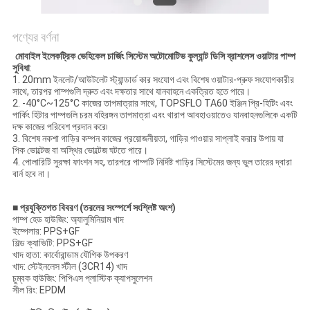
উদ্ধৃতির
পণ্যের বর্ণনা
জন্য
মোবাইল ইলেকট্রিক ভেহিকেল চার্জিং সিস্টেম অটোমোটিভ কুল্যান্ট ডিসি ব্রাশলেস ওয়াটার পাম্প
সুবিধা
:
আবেদন
1. 20mm ইনলেট/আউটলেট স্ট্যান্ডার্ড কার সংযোগ এবং বিশেষ ওয়াটার-প্রুফ সংযোগকারীর
সাথে, তারপর পাম্পগুলি দ্রুত এবং দক্ষতার সাথে যানবাহনে একত্রিত হতে পারে।
2. -40°C~125°C কাজের তাপমাত্রার সাথে, TOPSFLO TA60 ইঞ্জিন প্রি-হিটিং এবং
সাইট
পার্কিং হিটার পাম্পগুলি চরম বহিরঙ্গন তাপমাত্রা এবং খারাপ আবহাওয়াতেও যানবাহনগুলিকে একটি
দক্ষ কাজের পরিবেশ প্রদান করে৷
ম্যাপ
3. বিশেষ নকশা গাড়ির কম্পন কাজের প্রয়োজনীয়তা, গাড়ির পাওয়ার সাপ্লাই করার উপায় যা
পিক ভোল্টেজ বা অস্থির ভোল্টেজ ঘটতে পারে।
4. পোলারিটি সুরক্ষা ফাংশন সহ, তারপরে পাম্পটি নির্দিষ্ট গাড়ির সিস্টেমের জন্য ভুল তারের দ্বারা
বার্ন হবে না।
গোপনীয়তা
নীতি
■ প্রযুক্তিগত বিবরণ (তরলের সংস্পর্শে সংশ্লিষ্ট অংশ)
পাম্প হেড হাউজিং: অ্যালুমিনিয়াম খাদ
ইম্পেলার: PPS+GF
শিল্ড ক্যাভিটি: PPS+GF
খাদ হাতা: কার্বোরান্ডাম যৌগিক উপকরণ
খাদ: স্টেইনলেস স্টীল (3CR14) খাদ
চুম্বক হাউজিং: পিপিএস প্লাস্টিক ক্যাপসুলেশন
সীল রিং: EPDM