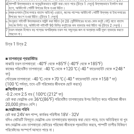
4:
পাম্পটি উল্লম্বভাবে বা অনুভূমিকভাবে মাউন্ট করা যেতে পারে (চিত্র 1 দেখুন) উল্লম্বভাবে ইনস্টল করা
হলে, আউটলেট পোর্টটি উপরের দিকে হওয়া উচিত।
৫:
শুষ্ক-চলমান (ইমপেলারে বাতাস আটকে) এড়াতে, জলের পাম্পের আউটলেট পোর্টটি উল্লম্ব বা ইমপেলারের
উপরের অংশে হওয়া উচিত।(চিত্র 1 দেখুন)
৬:
সংযুক্ত পাইপটি উল্লম্বভাবে মাউন্ট করা উচিত (বা 20 সেন্টিমিটারের মধ্যে কোন কনুই নেই) যাতে বাতাস
সহজে নির্গত হয়, আউটলেট পাইপটি 90 ডিগ্রি কনুইয়ের কম ব্যবহার করা উচিত নয় (চিত্র 2 দেখুন)।
7:
তরল মাধ্যম হিসাবে বড় শস্যের অপরিষ্কার তরল সহ সমুদ্রের জল বা অন্যান্য ভারী দূষণ ব্যবহার করতে
পারবেন না।
চিত্র 1 চিত্র 2
■ তাপমাত্রা
প্যারামিটার
মাঝারি তরল তাপমাত্রা: -40°F থেকে +85°F (-40°F থেকে +185°F)
কাজের পরিবেষ্টিত তাপমাত্রা: -40 ℃ থেকে +120 ℃ (-40 ° ফারেনহাইট থেকে +248 °
ফা)
স্টোরেজ তাপমাত্রা: -40 ℃ থেকে +70 ℃ (-40 ° ফারেনহাইট থেকে +158 ° ফা)
(100 ℃ পর্যন্ত, তবে এটি পরিষেবার জীবনকে ছোট করবে)
■
সিস্টেম চাপ
-0.2 থেকে 2.5 বার ( 100℃ (212° ফা)
রেট করা ভোল্টেজ এবং 36℃(86°F) পরিবেষ্টিত তাপমাত্রার উপর ভিত্তি করে পরিষেবা জীবন
20,000 ঘন্টারও বেশি।
■
ভোল্টেজের পরিধি
রেট করা 24V জল পাম্প, কার্যকর পরিসীমা 18V - 32V
যদিও মোটরটি বিস্তৃত ভোল্টেজ এবং তাপমাত্রায় ব্যবহার করা যেতে পারে, তবে অতিরিক্ত বা খুব
কম ভোল্টেজ এবং তাপমাত্রা মোটরের পরিষেবা জীবনকে প্রভাবিত করবে, পাম্পটি তাপীয় বিকিরণ
পরিবেষ্টনের সংস্পর্শে আসতে পারে না।