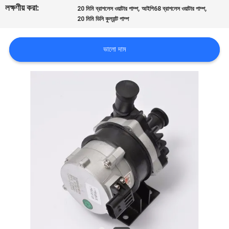
লক্ষণীয় করা:
,
,
20 মিমি ব্রাশলেস ওয়াটার পাম্প
আইপি68 ব্রাশলেস ওয়াটার পাম্প
20 মিমি ডিসি কুল্যান্ট পাম্প
মান
নিয়ন্ত্রণ
ভালো দাম
আমাদের
সাথে
যোগাযোগ
করুন
খবর
সব
ক্ষেত্রেই