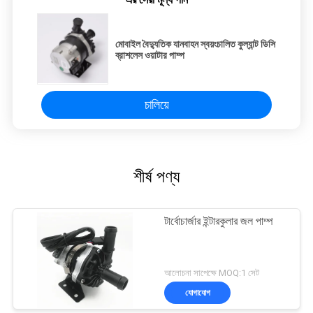
মোবাইল বৈদ্যুতিক যানবাহন স্বয়ংচালিত কুল্যান্ট ডিসি
ব্রাশলেস ওয়াটার পাম্প
চালিয়ে
শীর্ষ পণ্য
টার্বোচার্জার ইন্টারকুলার জল পাম্প
আলোচনা সাপেক্ষে MOQ:1 সেট
যোগাযোগ