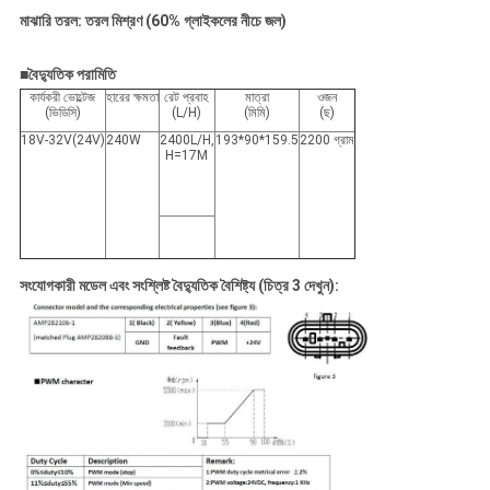
মাঝারি তরল: তরল মিশ্রণ (60% গ্লাইকলের নীচে জল)
■
বৈদ্যুতিক পরামিতি
কার্যকরী ভোল্টেজ
হারের ক্ষমতা
রেট প্রবাহ
মাত্রা
ওজন
(ভিডিসি)
(L/H)
(মিমি)
(ছ)
18V-32V(24V)
240W
2400L/H,
193*90*159.5
2200 গ্রাম
H=17M
সংযোগকারী মডেল এবং সংশ্লিষ্ট বৈদ্যুতিক বৈশিষ্ট্য (চিত্র 3 দেখুন):