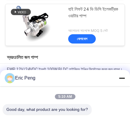
হাই লিফট 24 ভি ডিসি ইলেকট্রিক
ওয়াটার পাম্প
আলোচনা সাপেক্ষে MOQ:5 সেট
যোগাযোগ
স্বয়ংচালিত জল পাম্প
EWP 12V/24VDC ইনপুট 100W BLDC হাইব্রিড ইঞ্জিন সিস্টেমের জন্য জল পাম্প।
Eric Peng
ইলেকট্রনিক যানবাহন হাইব্রিড বাস PHEV কুলিং সিস্টেমের জন্য 24VDC গাড়ি EWP
কুলিংয়েন্ট পাম্প।
5:10 AM
ইঞ্জিনিয়ারিং যানবাহন PHEV শীতল করার জন্য উচ্চ মানের Bextreme শেল 24VDC
অটোমোটিভ ওয়াটার পাম্প।
Good day, what product are you looking for?
সব