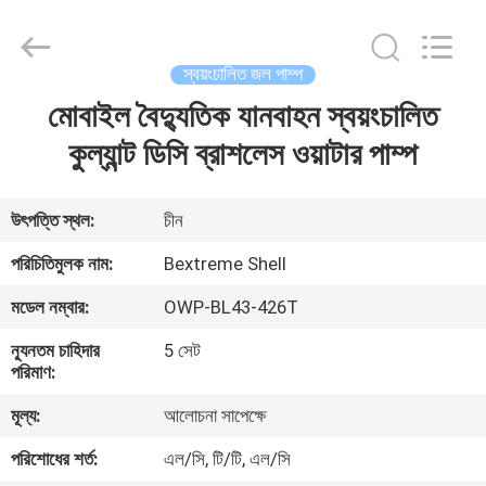
Bextreme
Shell
Motor
Technology
Co.,Ltd.
স্বয়ংচালিত জল পাম্প
All
Rights
মোবাইল বৈদ্যুতিক যানবাহন স্বয়ংচালিত
বাড়ি
Reserved.
কুল্যান্ট ডিসি ব্রাশলেস ওয়াটার পাম্প
পণ্য
উৎপত্তি স্থল:
চীন
ভিডিও
পরিচিতিমুলক নাম:
Bextreme Shell
মডেল নম্বার:
OWP-BL43-426T
আমাদের
ন্যূনতম চাহিদার
5 সেট
সম্পর্কে
পরিমাণ:
মূল্য:
আলোচনা সাপেক্ষে
কারখানা
পরিশোধের শর্ত:
এল/সি, টি/টি, এল/সি
ভ্রমণ