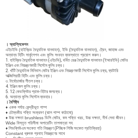
। অ্যাপ্লিকেশন
এইচইভি (হাইব্রিড বৈদ্যুতিক যানবাহন), ইভি (বৈদ্যুতিক যানবাহন), ট্রেন, জাহাজ এবং
অন্যান্য হিটিং সার্কুলেশন এবং কুলিং সংবহন ব্যবস্থাতে প্রয়োগ করুন।
1. হাইব্রিড বৈদ্যুতিক যানবাহন (এইচভি), বর্ধিত রেঞ্জ বৈদ্যুতিক যানবাহন (ইআরইভি) মোটর
ইঞ্জিন এবং নিয়ন্ত্রণকারী সিস্টেম কুলিং চক্র।
2. খাঁটি বৈদ্যুতিক মিনিবাস মোটর ইঞ্জিন এবং নিয়ন্ত্রণকারী সিস্টেম কুলিং চক্র, ব্যাটারি
অক্জিলিয়ারী হিটিং এবং কুলিং চক্র।
৩. টার্বোচার্জার শীতল চক্র।
4. ইঞ্জিন জল কুলিং চক্র।
5. 12 কেডব্লিউর প্রাক-হিটার জলচক্র।
6. অন্যান্য কুলিং সিস্টেম ব্যবহার।
। বৈশিষ্ট্য
♦ একক পর্যায় কেন্দ্রীভূত পাম্প
♦ চৌম্বকীয় শক্তি সংক্রমণ (ঝাল পাম্প কাঠামো)
♦ উচ্চ দক্ষতা brushless ডিসি মোটর, কম শক্তি খরচ, উচ্চ দক্ষতা, দীর্ঘ সেবা জীবন।
Wide বিস্তৃত পরিসীমা অপারেটিং তাপমাত্রা সহ
♦ পিডব্লিউএম সংকেত গতি নিয়ন্ত্রণ (Pচ্ছিক পিজি সংকেত প্রতিক্রিয়া)
Constant ধ্রুবক প্রবাহ নিয়ন্ত্রণের সাথে