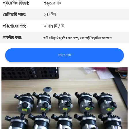
প্যাকেজিং বিবরণ:
শক্ত কাগজ
মান
ডেলিভারি সময়:
২ 0 দিন
নিয়ন্ত্রণ
পরিশোধের শর্ত:
আগাম টি / টি
লক্ষণীয় করা:
,
ভারী দায়িত্ব বৈদ্যুতিক জল পাম্প
রেস গাড়ী বৈদ্যুতিক জল পাম্প
আমাদের
সাথে
ভালো দাম
যোগাযোগ
করুন
খবর
সব
ক্ষেত্রেই