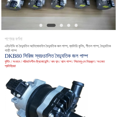
উদ্ধৃতির
জন্য
আবেদন
পণ্যের বর্ণনা
সাইট
এইচইভি বা বৈদ্যুতিন অটোমোবাইল বৈদ্যুতিক জল পাম্প, ব্যাটারি কুলিং, শীতল পাম্প, বৈদ্যুতিক
গাড়ী পাম্প
ম্যাপ
DKB80 সিরিজ স্বয়ংচালিত বৈদ্যুতিক জল পাম্প
বুস্টিং / সংবহন / পরিবর্তনশীল-ফ্রিকোয়েন্সি / কম শব্দ / ঝাল পাম্প / পিডাব্লুএম নিয়ন্ত্রণ / সংকেত
প্রতিক্রিয়া
গোপনীয়তা
নীতি