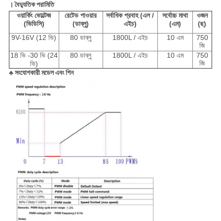
। বৈদ্যুতিক পরামিতি
ওয়ার্কিং ভোল্টেজ
রেটেড পাওয়ার
সর্বাধিক প্রবাহ (এল /
সর্বোচ্চ মাথা
ওজন
(ভিডিসি)
(ডাব্লু)
এইচ)
(এম)
(ছ)
9V-16V (12 ভি)
80 ডাব্লু
1800L / এইচ
10 এম
750
জি
18 ভি -30 ভি (24
80 ডাব্লু
1800L / এইচ
10 এম
750
জি
ভি)
♣ সংযোগকারী মডেল এবং পিন