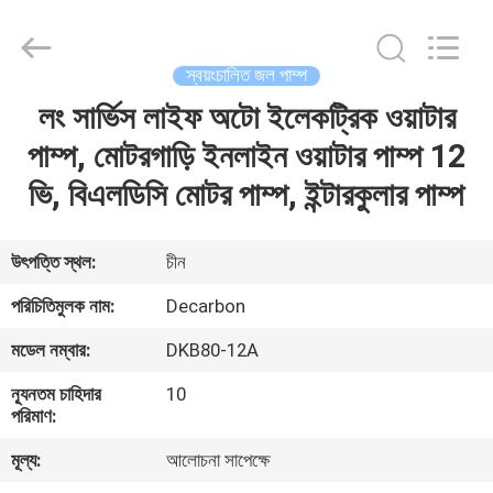
Bextreme
Shell
Motor
Technology
Co.,Ltd.
স্বয়ংচালিত জল পাম্প
All
Rights
লং সার্ভিস লাইফ অটো ইলেকট্রিক ওয়াটার
বাড়ি
Reserved.
পাম্প, মোটরগাড়ি ইনলাইন ওয়াটার পাম্প 12
পণ্য
ভি, বিএলডিসি মোটর পাম্প, ইন্টারকুলার পাম্প
ভিডিও
উৎপত্তি স্থল:
চীন
পরিচিতিমুলক নাম:
Decarbon
আমাদের
মডেল নম্বার:
DKB80-12A
সম্পর্কে
ন্যূনতম চাহিদার
10
পরিমাণ:
কারখানা
মূল্য:
আলোচনা সাপেক্ষে
ভ্রমণ