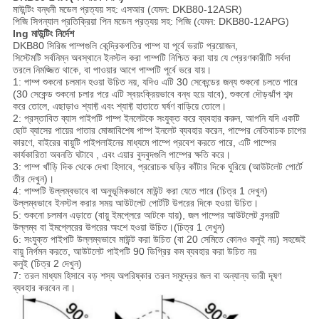
মাউন্টিং বন্ধনী মডেল প্রত্যয় সহ: এসআর (যেমন: DKB80-12ASR)
পিজি সিগন্যাল প্রতিক্রিয়া পিন মডেল প্রত্যয় সহ: পিজি (যেমন: DKB80-12APG)
Ing মাউন্টিং নির্দেশ
DKB80 সিরিজ পাম্পগুলি কেন্দ্রিকগতির পাম্প যা পূর্বে ভরাট প্রয়োজন,
সিস্টেমটি সর্বনিম্ন অবস্থানে ইনস্টল করা পাম্পটি নিশ্চিত করা যায় যে প্রেরণকারীটি সর্বদা
তরলে নিমজ্জিত থাকে, বা পাওয়ার আগে পাম্পটি পূর্বে ভরে যায়।
1: পাম্প শুকনো চলমান হওয়া উচিত নয়, যদিও এটি 30 সেকেন্ডের জন্য শুকনো চলতে পারে
(30 সেকেন্ড শুকনো চলার পরে এটি স্বয়ংক্রিয়ভাবে বন্ধ হয়ে যাবে), শুকনো দৌড়ঝাঁপ শব্দ
করে তোলে, এছাড়াও শ্যাফ্ট এবং শ্যাফ্ট হাতাতে ঘর্ষণ বাড়িয়ে তোলে।
2: প্রস্তাবিত ব্যাস পাইপটি পাম্প ইনলেটকে সংযুক্ত করে ব্যবহার করুন, আপনি যদি একটি
ছোট ব্যাসের পায়ের পাতার মোজাবিশেষ পাম্প ইনলেট ব্যবহার করেন, পাম্পের নেতিবাচক চাপের
কারণে, বাইরের বায়ুটি পাইপলাইনের মাধ্যমে পাম্পে প্রবেশ করতে পারে, এটি পাম্পের
কার্যকারিতা অবনতি ঘটাবে , এবং এয়ার বুদবুদগুলি পাম্পের ক্ষতি করে।
3: পাম্প খাঁড়ি দিক থেকে দেখা হিসাবে, প্ররোচক ঘড়ির কাঁটার দিকে ঘুরিয়ে (আউটলেট পোর্টে
তীর দেখুন)।
4: পাম্পটি উল্লম্বভাবে বা অনুভূমিকভাবে মাউন্ট করা যেতে পারে (চিত্র 1 দেখুন)
উল্লম্বভাবে ইনস্টল করার সময় আউটলেট পোর্টটি উপরের দিকে হওয়া উচিত।
5: শুকনো চলমান এড়াতে (বায়ু ইমপ্লেরে আটকে যায়), জল পাম্পের আউটলেট বন্দরটি
উল্লম্ব বা ইমপ্লেরের উপরের অংশে হওয়া উচিত।(চিত্র 1 দেখুন)
6: সংযুক্ত পাইপটি উল্লম্বভাবে মাউন্ট করা উচিত (বা 20 সেমিতে কোনও কনুই নয়) সহজেই
বায়ু নির্গমন করতে, আউটলেট পাইপটি 90 ডিগ্রির কম ব্যবহার করা উচিত নয়
কনুই (চিত্র 2 দেখুন)
7: তরল মাধ্যম হিসাবে বড় শস্য অপরিষ্কার তরল সমুদ্রের জল বা অন্যান্য ভারী দূষণ
ব্যবহার করবেন না।