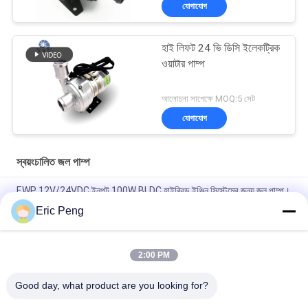
যোগাযোগ
হাই লিফট 24 ভি ডিসি ইলেকট্রিক
ওয়াটার পাম্প
আলোচনা সাপেক্ষে MOQ:5 সেট
যোগাযোগ
স্বয়ংচালিত জল পাম্প
EWP 12V/24VDC ইনপুট 100W BLDC হাইব্রিড ইঞ্জিন সিস্টেমের জন্য জল পাম্প।
Eric Peng
ইলেকট্রনিক যানবাহন হাইব্রিড বাস PHEV কুলিং সিস্টেমের জন্য 24VDC গাড়ি EWP
কুলিংয়েন্ট পাম্প।
2:00 PM
ইঞ্জিনিয়ারিং যানবাহন PHEV শীতল করার জন্য উচ্চ মানের Bextreme শেল 24VDC
অটোমোটিভ ওয়াটার পাম্প।
Good day, what product are you looking for?