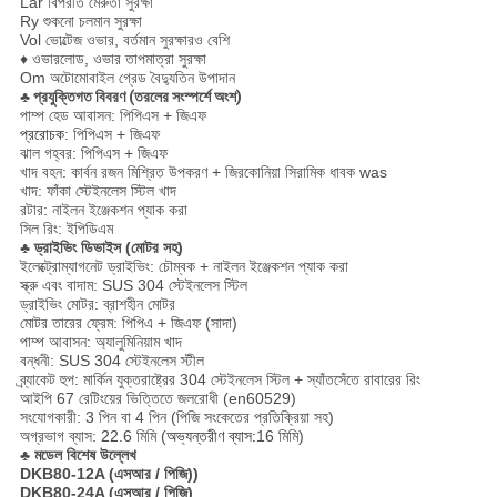
Lar বিপরীত মেরুতা সুরক্ষা
Ry শুকনো চলমান সুরক্ষা
Vol ভোল্টেজ ওভার, বর্তমান সুরক্ষারও বেশি
♦ ওভারলোড, ওভার তাপমাত্রা সুরক্ষা
Om অটোমোবাইল গ্রেড বৈদ্যুতিন উপাদান
♣ প্রযুক্তিগত বিবরণ (তরলের সংস্পর্শে অংশ)
পাম্প হেড আবাসন: পিপিএস + জিএফ
প্ররোচক
: পিপিএস + জিএফ
ঝাল গহ্বর: পিপিএস + জিএফ
খাদ বহন: কার্বন রজন মিশ্রিত উপকরণ + জিরকোনিয়া সিরামিক ধাবক was
খাদ: ফাঁকা স্টেইনলেস স্টিল খাদ
রটার: নাইলন ইঞ্জেকশন প্যাক করা
সিল রিং: ইপিডিএম
♣ ড্রাইভিং ডিভাইস (মোটর সহ)
ইলেক্ট্রোম্যাগনেট ড্রাইভিং: চৌম্বক + নাইলন ইঞ্জেকশন প্যাক করা
স্ক্রু এবং বাদাম: SUS 304 স্টেইনলেস স্টিল
ড্রাইভিং মোটর: ব্রাশহীন মোটর
মোটর তারের ফ্রেম: পিপিএ + জিএফ (সাদা)
পাম্প আবাসন: অ্যালুমিনিয়াম খাদ
বন্ধনী: SUS 304 স্টেইনলেস স্টীল
ব্র্যাকেট হুপ: মার্কিন যুক্তরাষ্ট্রের 304 স্টেইনলেস স্টিল + স্যাঁতসেঁতে রাবারের রিং
আইপি 67 রেটিংয়ের ভিত্তিতে জলরোধী (en60529)
সংযোগকারী: 3 পিন বা 4 পিন (পিজি সংকেতের প্রতিক্রিয়া সহ)
অগ্রভাগ ব্যাস: 22.6 মিমি (
অভ্যন্তরীণ ব্যাস:
16 মিমি)
♣ মডেল বিশেষ উল্লেখ
DKB80-12A (এসআর / পিজি)
)
DKB80-24A (এসআর / পিজি)