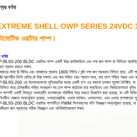
যের বর্ণনা
XTREME SHELL OWP SERIES 24VDC 100W EV ব্
মোটিভ ওয়াটার পাম্প।
 বর্ণনা
L93-200 BLDC ওয়াটার পাম্প একটি উচ্চ-কার্যকারিতা এবং দক্ষ জল পাম্প যা বিভিন্ন অ্যাপ্লিক
ষমতা প্রদান করতে সক্ষম.
মমাত্র মাথা 9 মিটার এবং নামমাত্র প্রবাহ 1800 লিটার / ঘন্টা দক্ষ জল সরবরাহ নিশ্চিত করে, এটি 
ব্রাশহীন ডিসি মোটর,যা উচ্চ দক্ষতা এবং কম শক্তি খরচ প্রদান করে, যার ফলে শক্তি সঞ্চয় এবং
L93-200 এর উল্লেখযোগ্য সুবিধাগুলির মধ্যে একটি হ'ল এর শুকনো চলমান সুরক্ষা বৈশিষ্ট্য, যা পর্
য়ু নিশ্চিত করে.চৌম্বকীয় শক্তি সংক্রমণ সহ ঢাল পাম্প কাঠামো তার স্থায়িত্ব এবং নির্ভরযোগ্যতা বৃদ্ধ
 পাম্পটি একটি বিস্তৃত অপারেটিং তাপমাত্রা পরিসীমা সহ্য করতে ডিজাইন করা হয়েছে, যা এটি বিভিন
বিপরীত মেরুতা অন্তর্ভুক্ত রয়েছে, ওভারভোল্টেজ, ওভার বর্তমান, ওভারলোড, এবং ওভার তাপমাত্রা সুর
L93-200 BLDC ওয়াটার পাম্পটিতে PWM সিগন্যালের গতি নিয়ন্ত্রণ অন্তর্ভুক্ত রয়েছে, যা ব্যবহা
নীয়তা জল প্রবাহের সঠিক নিয়ন্ত্রণ এবং অপ্টিমাইজেশান সক্ষম.