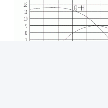
িক অঙ্কন