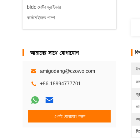
bldc মোটর ড্রাইভার
কাস্টমাইজড পাম্প
আমাদের সাথে যোগাযোগ
বি
উৎ
amigodeng@czowo.com
মড
+86-18994777701
প্
হা
এখনই যোগাযোগ করুন
শুষ
বি