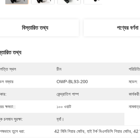
বিস্তারিত তথ্য
পণ্যের বর্ণনা
স্তারিত তথ্য
পত্তি স্থল
চীন
পরিচিতি
েল নম্বার
OWP-BL93-200
মডেল:
রকার:
কেন্দ্রাতিগ পাম্প
কার্যকরী
রের ক্ষমতা::
১০০ ওয়াট
নামমাত্
্ক চলমান সুরক্ষা:
হ্যাঁ।
শেষভাবে তুলে ধরা:
42 মিমি গিয়ার মোটর
, 
হাই টর্ক বিএলডিসি গিয়ার মোটর
, 
42 