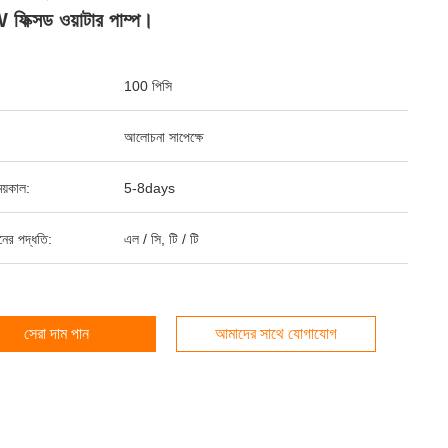
ফিক্সড ওয়াটার পাম্প।
100 পিসি
আলোচনা সাপেক্ষে
য়কাল:
5-8days
ানের পদ্ধতি:
এল / সি, টি / টি
সেরা দাম পান
আমাদের সাথে যোগাযোগ