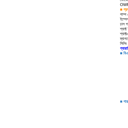
OWP
■ প্র
পাম্প
ইম্পে
ঢাল গ
শ্যাফ
শ্যাফ্
ম্যাগ
সিলিং
প্যারা
■ বিএ
■ পারফ