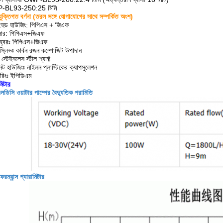
-BL93-250:25 মিমি
যুক্তিগত বর্ণনা (তরল সঙ্গে যোগাযোগের সাথে সম্পর্কিত অংশ)
 হেড হাউজিং: পিপিএস + জিএফ
লার: পিপিএস+জিএফ
হ্বরঃ পিপিএস+জিএফ
্ট স্লিভঃ কার্বন রজন কম্পোজিট উপাদান
টঃ স্টেইনলেস স্টীল শ্যাফ্ট
নেট হাউজিংঃ নাইলন প্লাস্টিকের ক্যাপসুলেশন
 রিংঃ ইপিডিএম
মিটার
লডিসি ওয়াটার পাম্পের বৈদ্যুতিক পরামিতি
রম্যান্স প্যারামিটার