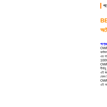
পণ্
BE
অটো
পণ্যের
OWP-B
কর্মক্
এর না
100W 
OWP-B
দীর্ঘা
এই জল
যেমন 
OWP-B
এই নম