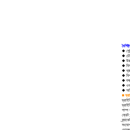
বৈশিষ্ট্
◆ সেন্
◆ চৌম
◆ উচ্
◆ বিস
◆ ধ্রু
◆ বিপ
◆ শুষ্
◆ ওভা
◆ অতি
■ ড্র
ড্রাই
ড্রাই
পাম্প 
ক্রেট
ব্র্য
সংযো
ডোজেল