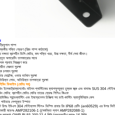
য
ট্রিফুগাল পাম্প
্বকীয় শক্তি প্রেরণ (শিল্ড পাম্প কাঠামো)
চ দক্ষতা ব্রাশহীন ডিসি মোটর, কম শক্তি খরচ, উচ্চ দক্ষতা, দীর্ঘ সেবা জীবন।
্তৃত অপারেটিং তাপমাত্রার সাথে
বক প্রবাহ নিয়ন্ত্রণ করে
রীত মেরুতা সুরক্ষা
ক চলমান সুরক্ষা
র ভোল্টেজ, ওভার বর্তমান সুরক্ষা
রিক্ত লোড, অতিরিক্ত তাপমাত্রা সুরক্ষা
াইভিং ডিভাইস (মোটর সহ)
ভিং ইলেকট্রোম্যাগনেটঃ নাইলন প্লাস্টিকের ক্যাপসুলযুক্ত চুম্বক স্ক্রু এবং বাদামঃ SUS 304 স্টেইন
ভিং মোটর: ব্রাশহীন মোটর মোটর তারের ফ্রেমঃ পিপিএ জিএফ
হাউজিংঃ স্যান্ডব্লাস্টিং এবং ইমপ্রেনেশন চিকিত্সা সহ ডাই-কাস্টিং অ্যালুমিনিয়াম কেস
: পাউডার লেপযুক্ত ইস্পাত
াকেট রিপঃ ইউএস 304 স্টেইনলেস স্টিল+ ডিম্পিং রাবার রিং IP68 রেটিং (en60529) এর উপর ভিত
গকারী মডেলঃ AMP282106-1 ((সমন্বিত প্লাগ AMP282088-1)
 ব্যাসার্ধঃ OWP-BL93-200:22.4 মিমি (অভ্যন্তরীণ ব্যাসঃ 16 মিমি)