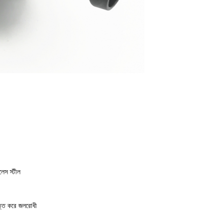
লেস স্টীল
্তি করে জলরোধী