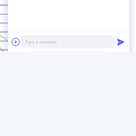
Photo
Video Call
Audio Call