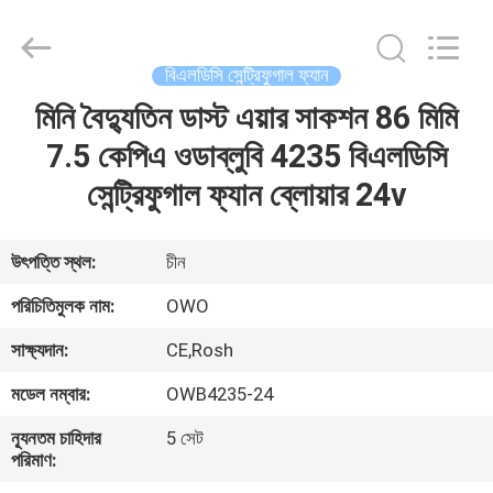
Bextreme
Shell
Motor
Technology
Co.,Ltd.
বিএলডিসি সেন্ট্রিফুগাল ফ্যান
All
Rights
মিনি বৈদ্যুতিন ডাস্ট এয়ার সাকশন 86 মিমি
বাড়ি
Reserved.
7.5 কেপিএ ওডাব্লুবি 4235 বিএলডিসি
পণ্য
সেন্ট্রিফুগাল ফ্যান ব্লোয়ার 24v
ভিডিও
উৎপত্তি স্থল:
চীন
পরিচিতিমুলক নাম:
OWO
আমাদের
সাক্ষ্যদান:
CE,Rosh
সম্পর্কে
মডেল নম্বার:
OWB4235-24
কারখানা
ন্যূনতম চাহিদার
5 সেট
পরিমাণ:
ভ্রমণ