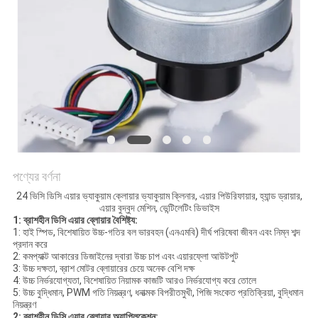
উদ্ধৃতির
জন্য
আবেদন
সাইট
ম্যাপ
পণ্যের বর্ণনা
গোপনীয়তা
24 ভিসি ডিসি এয়ার ভ্যাকুয়াম ক্লোয়ার ভ্যাকুয়াম ক্লিনার, এয়ার পিউরিফায়ার, হ্যান্ড ড্রায়ার,
এয়ার বুদ্বুদ মেশিন, ভেন্টিলেটিং ডিভাইস
নীতি
1: ব্রাশহীন ডিসি এয়ার ব্লোয়ার বৈশিষ্ট্য:
1: হাই স্পিড, বিশেষায়িত উচ্চ-গতির বল ভারবহন (এনএমবি) দীর্ঘ পরিষেবা জীবন এবং নিম্ন শব্দ
প্রদান করে
2: কমপ্যাক্ট আকারের ডিজাইনের দ্বারা উচ্চ চাপ এবং এয়ারফ্লো আউটপুট
3: উচ্চ দক্ষতা, ব্রাশ মোটর ব্লোয়ারের চেয়ে অনেক বেশি দক্ষ
4: উচ্চ নির্ভরযোগ্যতা, বিশেষায়িত নিয়ামক কাজটি আরও নির্ভরযোগ্য করে তোলে
5: উচ্চ বুদ্ধিমান, PWM গতি নিয়ন্ত্রণ, ধনাত্মক বিপরীতমুখী, পিজি সংকেত প্রতিক্রিয়া, বুদ্ধিমান
নিয়ন্ত্রণ
2: ব্রাশহীন ডিসি এয়ার ব্লোয়ার অ্যাপ্লিকেশন: