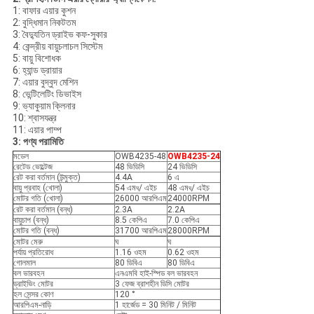
1: বাফার এয়ার কুশন
2: বুদ্ধিমান নিকটতম
3: বৈদ্যুতিন ড্রাইভ কফ-সুকার
4: কেন্দ্রীয় বায়ুচলাচল সিস্টেম
5: বায়ু বিশোধক
6: হ্যান্ড ড্রায়ার
7: এয়ার বুদ্বুদ মেশিন
8: ভেন্টিলেটিং ডিভাইস
9: ভ্যাকুয়াম ক্লিনার
10: শ্বাসযন্ত্র
11: এয়ার পাম্প
3: পণ্য পরামিতি
মডেল
OWB4235-48
OWB4235-24
রেটেড ভোল্টেজ
48 ভিডিসি
24 ভিডিসি
রেট করা বর্তমান (উন্মুক্ত)
4.4A
6 এ
বায়ু প্রবাহ (খোলা)
54 এম
/ এইচ
48 এম
/ এইচ
ঘ
ঘ
মোটর গতি (খোলা)
26000 আরপিএম
24000RPM
রেট করা বর্তমান (বন্ধ)
2.3A
2.2A
বায়ুচাপ (বন্ধ)
8.5 কেপিএ
7.0 কেপিএ
মোটর গতি (বন্ধ)
31700 আরপিএম
28000RPM
মোটর মেরু
ঘ
ঘ
পর্যায় প্রতিরোধ
1.16 ওহম
0.62 ওহম
গোলমাল
80 ডিবিএ
80 ডিবিএ
বল ভারবহন
এনএমবি হাই-স্পিড বল ভারবহন
ড্রাইভিং মোটর
3 ফেজ ব্রাশহীন ডিসি মোটর
হল সেন্সর কোণ
120 °
আরপিএম-নাড়ি
1 হার্জেড = 30 মিনিট / মিনিট