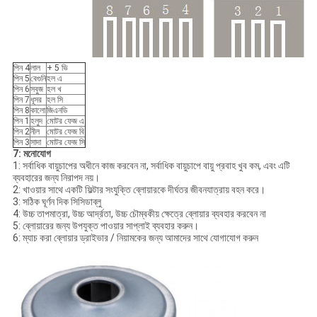
পিন 4
লাল
+ 5 ভি
পিন 5
বেগুনি
হল এ
পিন 6
সবুজ
হল খ
পিন 7
ধূসর
হল সি
পিন 8
কালো
জিএনডি
পিন 1
হলুদ
মোটর ফেজ এ
পিন 2
নীল
মোটর ফেজ বি
পিন 3
সাদা
মোটর ফেজ সি
7: মনোযোগ
1: সর্বাধিক বায়ুচাপের অধীনে কাজ করবেন না, সর্বাধিক বায়ুচাপে বায়ু প্রবাহ খুব কম, এবং এটি
ব্যবহারের জন্য নিরাপদ নয়।
2: খাওয়ার সাথে একটি ফিল্টার সংযুক্তি ব্লোয়ারকে দীর্ঘতর জীবনযাত্রায় বহন করে।
3: সঠিক ঘূর্ণন দিক সিসিডাব্লু
4: উচ্চ তাপমাত্রা, উচ্চ আর্দ্রতা, উচ্চ চৌম্বকীয় ক্ষেত্রে ব্লোয়ার ব্যবহার করবেন না
5: ব্লোয়ারের জন্য উপযুক্ত পাওয়ার সাপ্লাই ব্যবহার করুন।
6: ম্যাচ করা ব্লোয়ার ড্রাইভার / নিয়ামকের জন্য আমাদের সাথে যোগাযোগ করুন