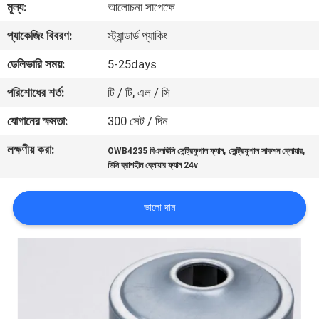
মূল্য:
আলোচনা সাপেক্ষে
মান
প্যাকেজিং বিবরণ:
স্ট্যান্ডার্ড প্যাকিং
নিয়ন্ত্রণ
ডেলিভারি সময়:
5-25days
পরিশোধের শর্ত:
টি / টি, এল / সি
আমাদের
যোগানের ক্ষমতা:
300 সেট / দিন
সাথে
লক্ষণীয় করা:
,
,
OWB4235 বিএলডিসি সেন্ট্রিফুগাল ফ্যান
সেন্ট্রিফুগাল সাকশন ব্লোয়ার
যোগাযোগ
ডিসি ব্রাশহীন ব্লোয়ার ফ্যান 24v
করুন
ভালো দাম
খবর
সব
ক্ষেত্রেই