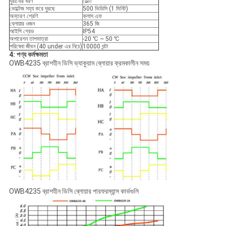
ঘুরানোর ধরণ
ডেল্টা
ভোল্টেজ সহ্য করে ঘুরছে
500 ভিডিসি (1 মিনিট)
অন্তরণ শ্রেণি
ক্লাস এফ
ব্লোয়ার ওজন
365 জি
আইপি গ্রেড
IP54
অপারেশন তাপমাত্রা
-20 ℃ ~ 50 ℃
পরিষেবা জীবন (40 under এর নিচে)
10000 ঘন্টা
4: পণ্য কর্মক্ষমতা
OWB4235 ব্রাশহীন ডিসি ভ্যাকুয়াম ব্লোয়ার ক্রমকালীন সময়
OWB4235 ব্রাশহীন ডিসি ব্লোয়ার পারফরম্যান্স কার্ভগুলি